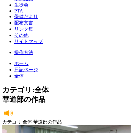
生徒会
PTA
保健だより
配布文書
リンク集
その他
サイトマップ
操作方法
ホーム
日記ページ
全体
カテゴリ:全体
華道部の作品
カテゴリ:全体 華道部の作品