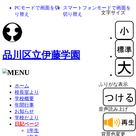
PCモードで画面を切
スマートフォンモードで画面を
文字サイズ
り替え
切り替え
品川区立伊藤学園
ふりがな表示
ホーム
校長室より
学校概要
年間行事
音声読み上げ
お知らせ
学校だより
日記ページ
1年生
背景色変更