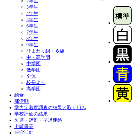
2年生
3年生
4年生
5年生
6年生
7年生
8年生
9年生
ひまわり組・６組
中・高学団
中学団
低学団
全体
校長より
高学団
給食
部活動
学力定着度調査の結果と取り組み
学校評価の結果
欠席・遅刻・早退連絡
申請書等
研究活動