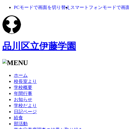
PCモードで画面を切り替え
スマートフォンモードで画
品川区立伊藤学園
ホーム
校長室より
学校概要
年間行事
お知らせ
学校だより
日記ページ
給食
部活動