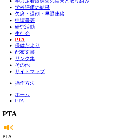
学力定着度調査の結果と取り組み
学校評価の結果
欠席・遅刻・早退連絡
申請書等
研究活動
生徒会
PTA
保健だより
配布文書
リンク集
その他
サイトマップ
操作方法
ホーム
PTA
PTA
PTA