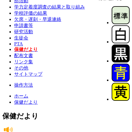
部活動
学力定着度調査の結果と取り組み
学校評価の結果
欠席・遅刻・早退連絡
申請書等
研究活動
生徒会
PTA
保健だより
配布文書
リンク集
その他
サイトマップ
操作方法
ホーム
保健だより
保健だより