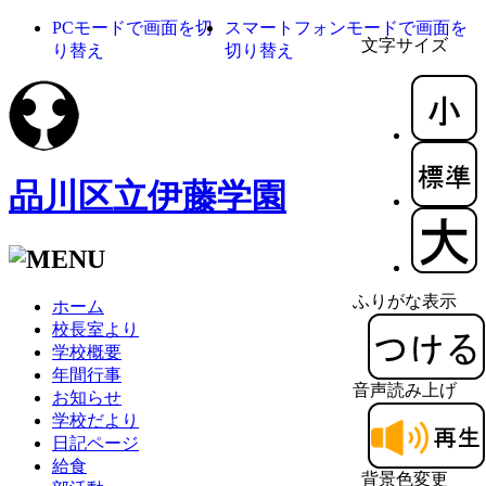
PCモードで画面を切
スマートフォンモードで画面を
文字サイズ
り替え
切り替え
品川区立伊藤学園
ふりがな表示
ホーム
校長室より
学校概要
年間行事
音声読み上げ
お知らせ
学校だより
日記ページ
給食
背景色変更