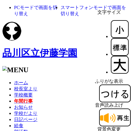
PCモードで画面を切
スマートフォンモードで画面を
文字サイズ
り替え
切り替え
品川区立伊藤学園
ふりがな表示
ホーム
校長室より
学校概要
年間行事
音声読み上げ
お知らせ
学校だより
日記ページ
給食
背景色変更