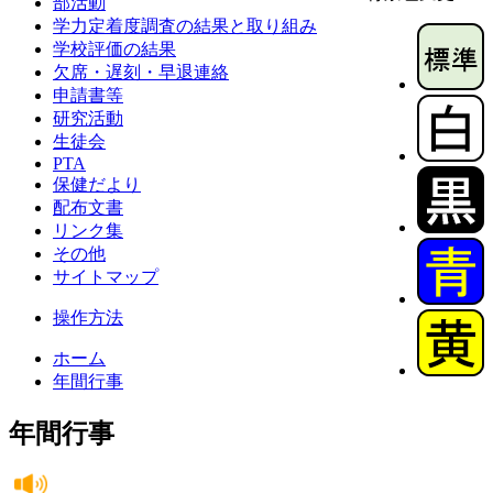
部活動
学力定着度調査の結果と取り組み
学校評価の結果
欠席・遅刻・早退連絡
申請書等
研究活動
生徒会
PTA
保健だより
配布文書
リンク集
その他
サイトマップ
操作方法
ホーム
年間行事
年間行事