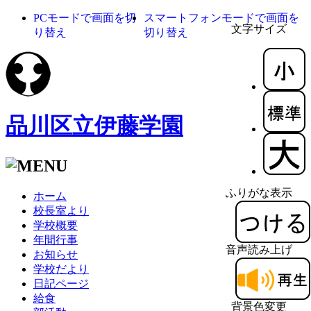
PCモードで画面を切
スマートフォンモードで画面を
文字サイズ
り替え
切り替え
品川区立伊藤学園
ふりがな表示
ホーム
校長室より
学校概要
年間行事
音声読み上げ
お知らせ
学校だより
日記ページ
給食
背景色変更