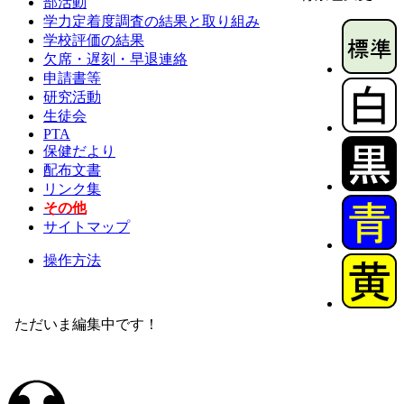
部活動
学力定着度調査の結果と取り組み
学校評価の結果
欠席・遅刻・早退連絡
申請書等
研究活動
生徒会
PTA
保健だより
配布文書
リンク集
その他
サイトマップ
操作方法
ただいま編集中です！