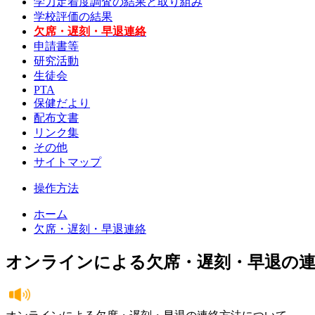
学力定着度調査の結果と取り組み
学校評価の結果
欠席・遅刻・早退連絡
申請書等
研究活動
生徒会
PTA
保健だより
配布文書
リンク集
その他
サイトマップ
操作方法
ホーム
欠席・遅刻・早退連絡
オンラインによる欠席・遅刻・早退の