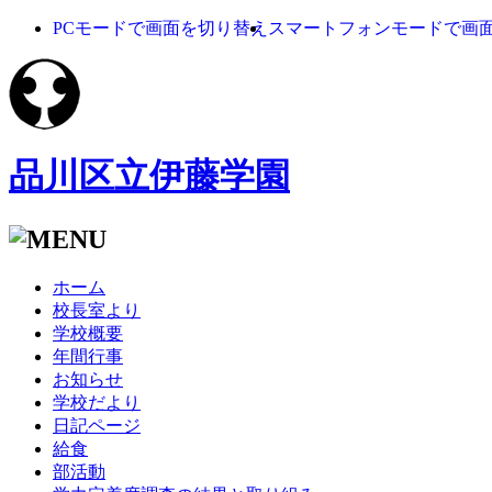
PCモードで画面を切り替え
スマートフォンモードで画
品川区立伊藤学園
ホーム
校長室より
学校概要
年間行事
お知らせ
学校だより
日記ページ
給食
部活動