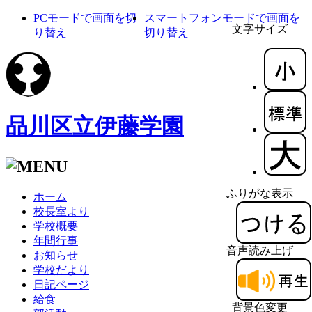
PCモードで画面を切
スマートフォンモードで画面を
文字サイズ
り替え
切り替え
品川区立伊藤学園
ふりがな表示
ホーム
校長室より
学校概要
年間行事
音声読み上げ
お知らせ
学校だより
日記ページ
給食
背景色変更