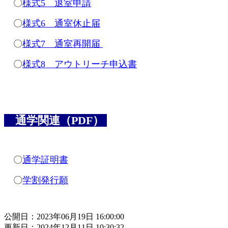
〇
様式5 退室申請
〇
様式6 通室休止届
〇
様式7 通室再開届
〇
様式8 アウトリーチ申込書
通学関連（PDF）
〇
通学証明書
〇
学割発行願
公開日：2023年06月19日 16:00:00
更新日：2024年12月11日 10:30:32