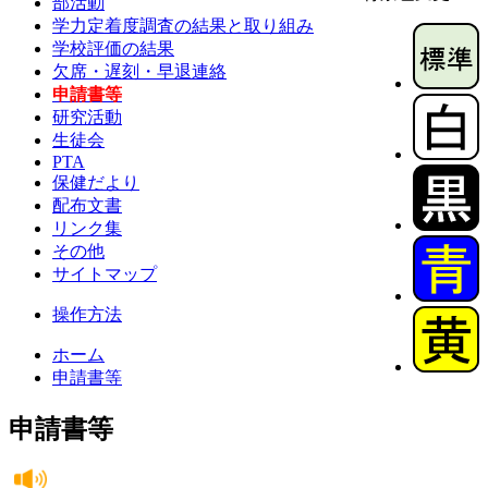
部活動
学力定着度調査の結果と取り組み
学校評価の結果
欠席・遅刻・早退連絡
申請書等
研究活動
生徒会
PTA
保健だより
配布文書
リンク集
その他
サイトマップ
操作方法
ホーム
申請書等
申請書等