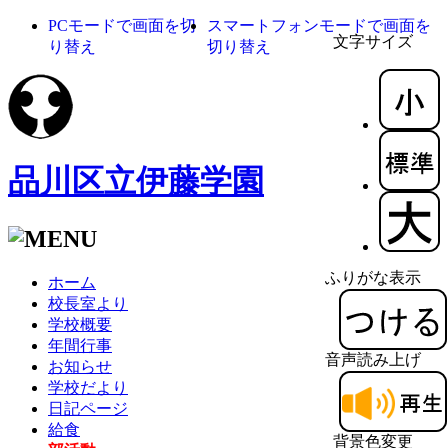
PCモードで画面を切
スマートフォンモードで画面を
文字サイズ
り替え
切り替え
品川区立伊藤学園
ふりがな表示
ホーム
校長室より
学校概要
年間行事
音声読み上げ
お知らせ
学校だより
日記ページ
給食
背景色変更