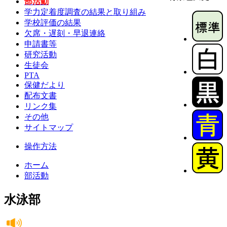
部活動
学力定着度調査の結果と取り組み
学校評価の結果
欠席・遅刻・早退連絡
申請書等
研究活動
生徒会
PTA
保健だより
配布文書
リンク集
その他
サイトマップ
操作方法
ホーム
部活動
水泳部