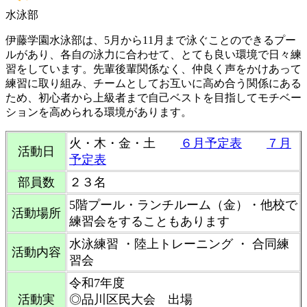
水泳部
伊藤学園水泳部は、5月から11月まで泳ぐことのできるプー
ルがあり、各自の泳力に合わせて、とても良い環境で日々練
習をしています。先輩後輩関係なく、仲良く声をかけあって
練習に取り組み、チームとしてお互いに高め合う関係にある
ため、初心者から上級者まで自己ベストを目指してモチベー
ションを高められる環境があります。
火・木・金・土
６月予定表
７月
活動日
予定表
部員数
２３名
5階プール・ランチルーム（金）・他校で
活動場所
練習会をすることもあります
水泳練習 ・陸上トレーニング ・ 合同練
活動内容
習会
令和7年度
活動実
◎品川区民大会 出場