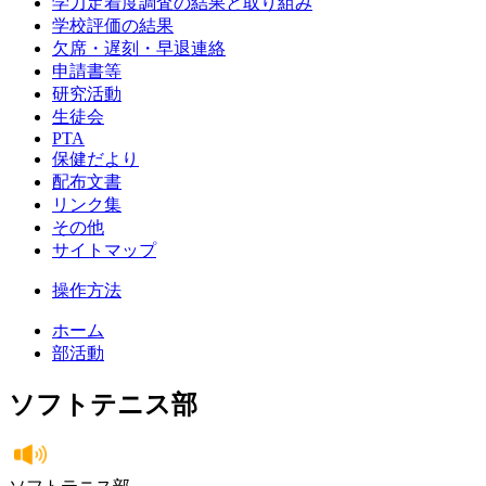
学力定着度調査の結果と取り組み
学校評価の結果
欠席・遅刻・早退連絡
申請書等
研究活動
生徒会
PTA
保健だより
配布文書
リンク集
その他
サイトマップ
操作方法
ホーム
部活動
ソフトテニス部