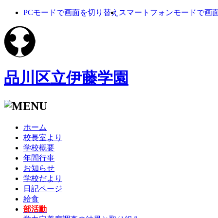
PCモードで画面を切り替え
スマートフォンモードで画
品川区立伊藤学園
ホーム
校長室より
学校概要
年間行事
お知らせ
学校だより
日記ページ
給食
部活動