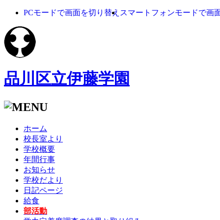
PCモードで画面を切り替え
スマートフォンモードで画
品川区立伊藤学園
ホーム
校長室より
学校概要
年間行事
お知らせ
学校だより
日記ページ
給食
部活動