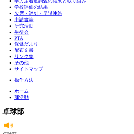
学力定着度調査の結果と取り組み
学校評価の結果
欠席・遅刻・早退連絡
申請書等
研究活動
生徒会
PTA
保健だより
配布文書
リンク集
その他
サイトマップ
操作方法
ホーム
部活動
卓球部