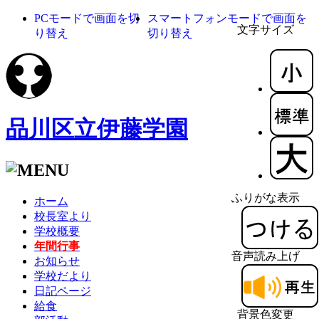
PCモードで画面を切
スマートフォンモードで画面を
文字サイズ
り替え
切り替え
品川区立伊藤学園
ふりがな表示
ホーム
校長室より
学校概要
年間行事
音声読み上げ
お知らせ
学校だより
日記ページ
給食
背景色変更