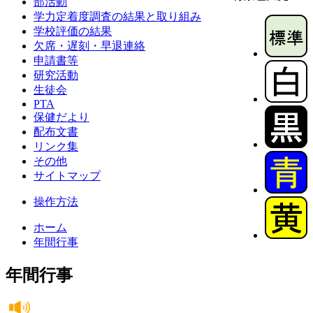
部活動
学力定着度調査の結果と取り組み
学校評価の結果
欠席・遅刻・早退連絡
申請書等
研究活動
生徒会
PTA
保健だより
配布文書
リンク集
その他
サイトマップ
操作方法
ホーム
年間行事
年間行事